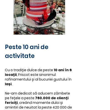
Peste 10 ani de
activitate
Cu o tradiție dulce de peste
10 ani în 6
locații
, Friscot este sinonimul
rafinamentului și al bucuriei gustului în
Iași
.
Ne-am dedicat să aducem zâmbete
pe fețele a peste
760.000 de clienți
fericiți
, creând momente dulci și
amintiri de neuitat la peste 420 000 de