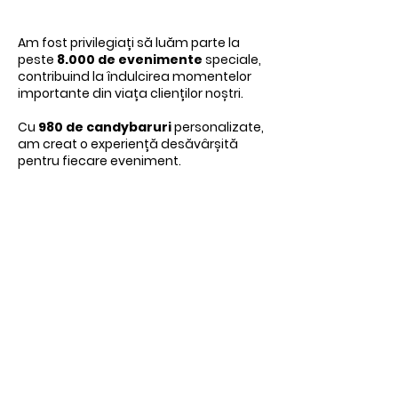
Am fost privilegiați să luăm parte la
peste
8.000 de evenimente
speciale,
contribuind la îndulcirea momentelor
importante din viața clienților noștri.
Cu
980 de candybaruri
personalizate,
am creat o experiență desăvârșită
pentru fiecare eveniment.
”Produsele sunt delicioase,
personalul cald și prietenos, iar
părerea mea este că ciocolată e
cea mai bună. Urmează să gust și
tortul de mouse de ciocolată cu